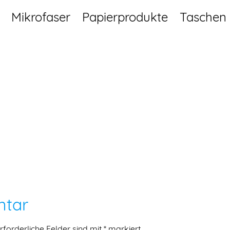
Mikrofaser
Papierprodukte
Taschen
ntar
rforderliche Felder sind mit
*
markiert