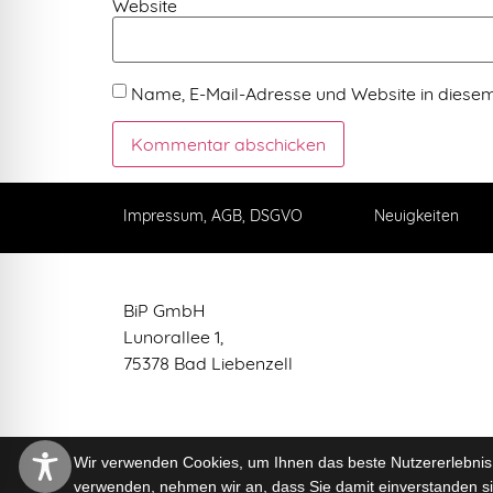
Website
Name, E-Mail-Adresse und Website in diese
Alternative:
Impressum, AGB, DSGVO
Neuigkeiten
BiP GmbH
Lunorallee 1,
75378 Bad Liebenzell
Wir verwenden Cookies, um Ihnen das beste Nutzererlebnis 
verwenden, nehmen wir an, dass Sie damit einverstanden s