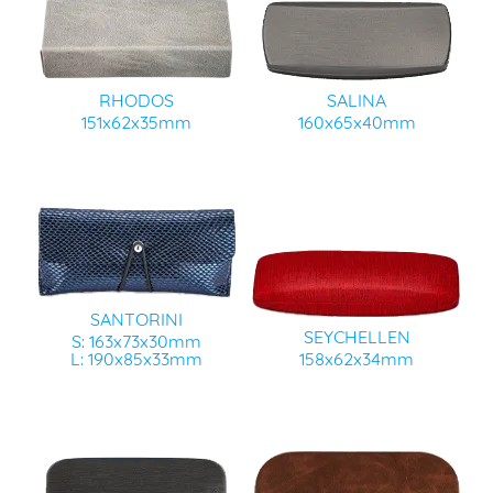
RHODOS
SALINA
151x62x35mm
160x65x40mm
SANTORINI
SEYCHELLEN
S: 163x73x30mm
L: 190x85x33mm
158x62x34mm