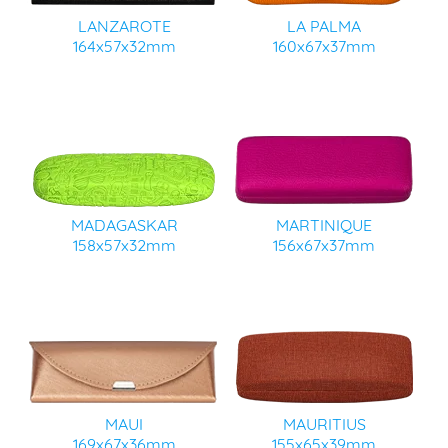
LANZAROTE
LA PALMA
164x57x32mm
160x67x37mm
MADAGASKAR
MARTINIQUE
158x57x32mm
156x67x37mm
MAUI
MAURITIUS
169x67x36mm
155x65x39mm