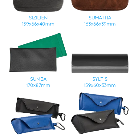
SIZILIEN
SUMATRA
159x66x40mm
163x66x39mm
SUMBA
SYLT S
170x87mm
159x60x33mm