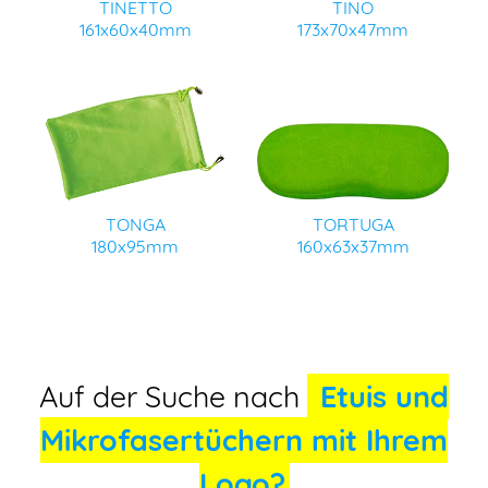
TINETTO
TINO
161x60x40mm
173x70x47mm
TONGA
TORTUGA
180x95mm
160x63x37mm
Auf der Suche nach
Etuis und
Mikrofasertüchern mit Ihrem
Logo?