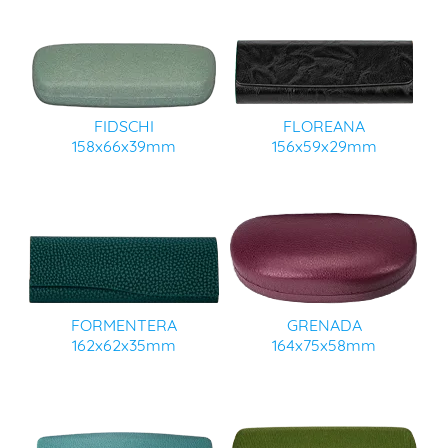
FIDSCHI
FLOREANA
158x66x39mm
156x59x29mm
FORMENTERA
GRENADA
162x62x35mm
164x75x58mm