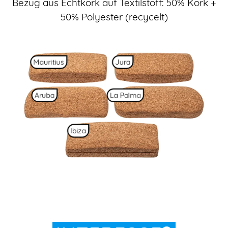
Bezug aus Echtkork auf Textilstoff: 50% Kork +
50% Polyester (recycelt)
Mauritius
Jura
Aruba
La Palma
Ibiza