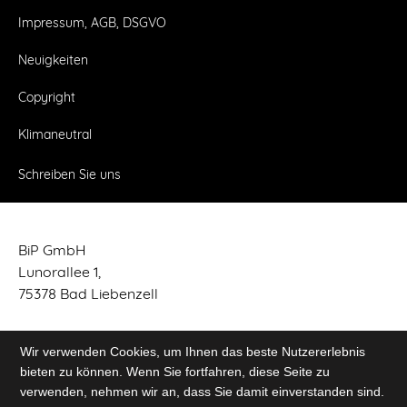
Impressum, AGB, DSGVO
Neuigkeiten
Copyright
Klimaneutral
Schreiben Sie uns
BiP GmbH
Lunorallee 1,
75378 Bad Liebenzell
Tel. 07052 – 84 89 710
Wir verwenden Cookies, um Ihnen das beste Nutzererlebnis
Fax 07052 – 84 89 711
bieten zu können. Wenn Sie fortfahren, diese Seite zu
Schreiben Sie uns
verwenden, nehmen wir an, dass Sie damit einverstanden sind.