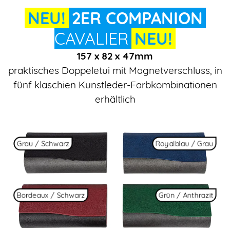
NEU!
2ER COMPANION
CAVALIER
NEU!
157 x 82 x 47mm
praktisches Doppeletui mit Magnetverschluss, in
fünf klaschien Kunstleder-Farbkombinationen
erhältlich
Grau / Schwarz
Royalblau / Grau
Bordeaux / Schwarz
Grün / Anthrazit