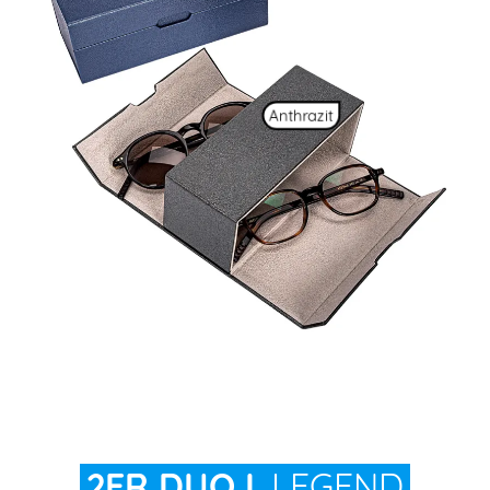
Anthrazit
2ER DUO L
LEGEND