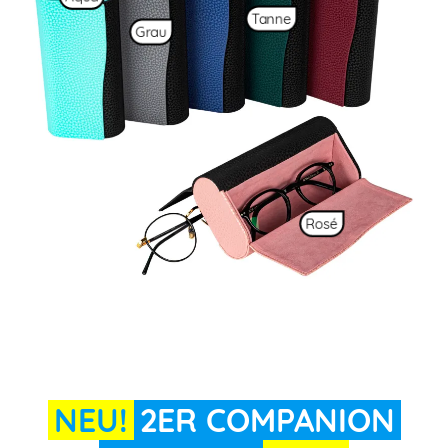
Tanne
Grau
Rosé
NEU!
2ER COMPANION