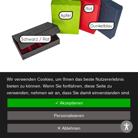
Rot
Apfel
Dunkelblau
Schwarz / Rot
Wir verwenden Cookies, um Ihnen das beste Nutzererlebnis
bieten zu können. Wenn Sie fortfahren, diese Seite zu
verwenden, nehmen wir an, dass Sie damit einverstanden sind.
4ER TRY-ON-BOX
✓ Akzeptieren
COSY BLANK
Personalisieren
246 x 175 x 51mm
✕ Ablehnen
Außenseite mit Kunstleder bezogen, vier