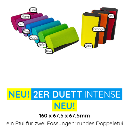
Pink
Rot
Malve
Lila
Orange
Sky
Aqua
Apfel
Gelb
Kiwi
NEU!
2ER DUETT
INTENSE
NEU!
160 x 67,5 x 67,5mm
ein Etui für zwei Fassungen: rundes Doppeletui