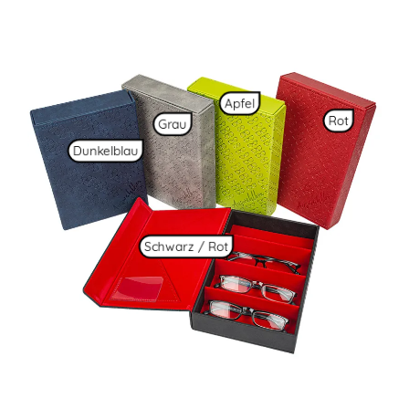
Apfel
Rot
Grau
Dunkelblau
Schwarz / Rot