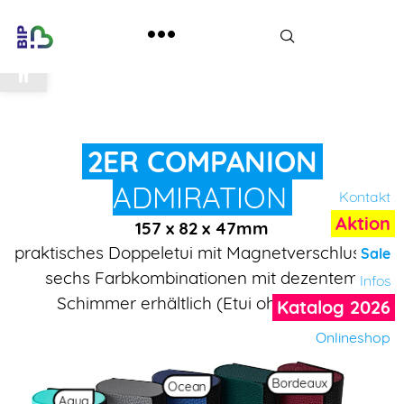
Werkzeugleiste öffnen
2ER COMPANION
ADMIRATION
Kontakt
Aktion
157 x 82 x 47mm
praktisches Doppeletui mit Magnetverschluss, in
Sale
sechs Farbkombinationen mit dezentem
Infos
Schimmer erhältlich (Etui ohne Deko)
Katalog 2026
Onlineshop
Bordeaux
Ocean
Aqua