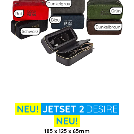
Dunkelgrau
Grün
Rot
Blau
Dunkelbraun
Schwarz
NEU!
JETSET 2
DESIRE
NEU!
185 x 125 x 65mm