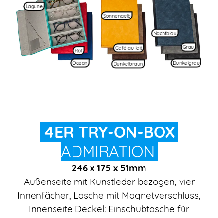
Lagune
Sonnengelb
Nachtblau
Grau
Café au lait
Rot
Ocean
Dunkelgrau
Dunkelbraun
4ER TRY-ON-BOX
ADMIRATION
246 x 175 x 51mm
Außenseite mit Kunstleder bezogen, vier
Innenfächer, Lasche mit Magnetverschluss,
Innenseite Deckel: Einschubtasche für