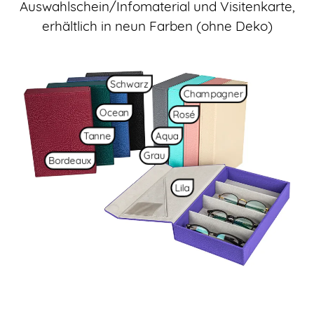
Auswahlschein/Infomaterial und Visitenkarte,
erhältlich in neun Farben (ohne Deko)
Schwarz
Champagner
Ocean
Rosé
Tanne
Aqua
Grau
Bordeaux
Lila