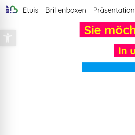
Etuis
Brillenboxen
Präsentation
Sie möc
Werkzeugleiste öffnen
In 