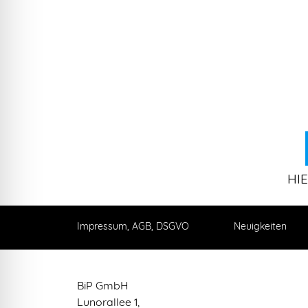
HI
Impressum, AGB, DSGVO
Neuigkeiten
BiP GmbH
Lunorallee 1,