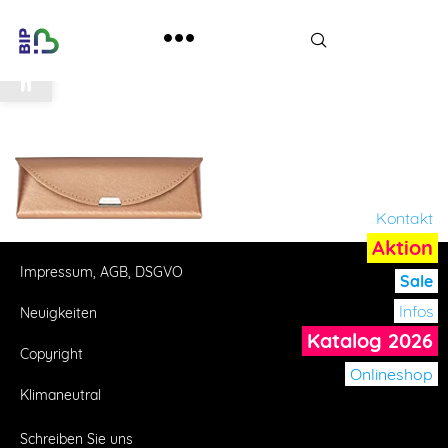
Werkzeugleiste öffnen
Kontakt
Aktion
Impressum, AGB, DSGVO
Sale
Infos
Neuigkeiten
Katalog 2026
Copyright
Onlineshop
Klimaneutral
Schreiben Sie uns