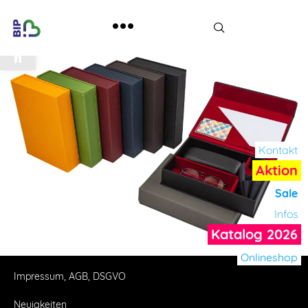
Werkzeugleiste öffnen
Kontakt
Aktion
Sale
Infos
Katalog 2026
Onlineshop
Impressum, AGB, DSGVO
Neuigkeiten